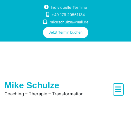
Skip
Individuelle Termine
to
+49 176 20561134
content
mikeschulze@mail.de
Jetzt Termin buchen
Mike Schulze
Coaching – Therapie – Transformation